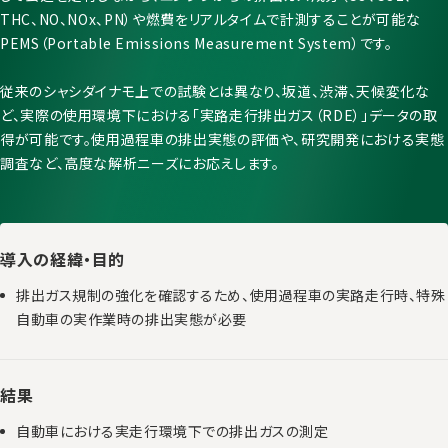
THC、NO、NOx、PN）や燃費をリアルタイムで計測することが可能な
PEMS（Portable Emissions Measurement System）です。
従来のシャシダイナモ上での試験とは異なり、坂道、渋滞、天候変化な
ど、実際の使用環境下における「実路走行排出ガス（RDE）」データの取
得が可能です。使用過程車の排出実態の評価や、研究開発における実態
調査など、高度な解析ニーズにお応えします。
導入の経緯・目的
排出ガス規制の強化を確認するため、使用過程車の実路走行時、特殊
自動車の実作業時の排出実態が必要
結果
自動車における実走行環境下での排出ガスの測定