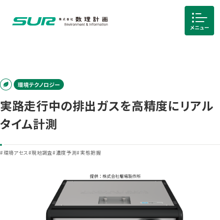
実路走行中の排出ガスを高精度にリアル
タイム計測
#環境アセス
#現地調査
#濃度予測
#実態把握